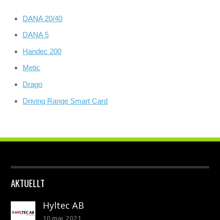
DANA 20/40
DANA 5
Handec 200
Metic
Drago
Driving Range Smart Card
AKTUELLT
Hyltec AB
10 maj, 2021